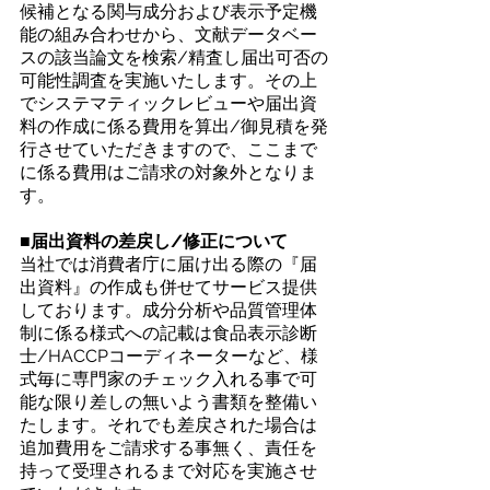
候補となる関与成分および表示予定機
能の組み合わせから、文献データベー
スの該当論文を検索/精査し届出可否の
可能性調査を実施いたします。その上
でシステマティックレビューや届出資
料の作成に係る費用を算出/御見積を発
行させていただきますので、ここまで
に係る費用はご請求の対象外となりま
す。
■届出資料の差戻し/修正について
当社では消費者庁に届け出る際の『届
出資料』の作成も併せてサービス提供
しております。成分分析や品質管理体
制に係る様式への記載は食品表示診断
士/HACCPコーディネーターなど、様
式毎に専門家のチェック入れる事で可
能な限り差しの無いよう書類を整備い
たします。それでも差戻された場合は
追加費用をご請求する事無く、責任を
持って受理されるまで対応を実施させ