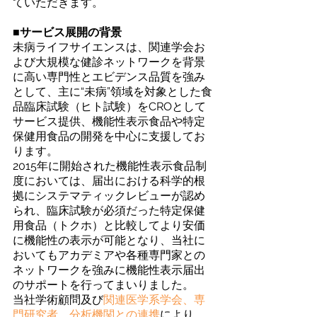
ていただきます。
■サービス展開の背景
未病ライフサイエンスは、関連学会お
よび大規模な健診ネットワークを背景
に高い専門性とエビデンス品質を強み
として、主に“未病”領域を対象とした食
品臨床試験（ヒト試験）をCROとして
サービス提供、機能性表示食品や特定
保健用食品の開発を中心に支援してお
ります。
2015年に開始された機能性表示食品制
度においては、届出における科学的根
拠にシステマティックレビューが認め
られ、臨床試験が必須だった特定保健
用食品（トクホ）と比較してより安価
に機能性の表示が可能となり、当社に
おいてもアカデミアや各種専門家との
ネットワークを強みに機能性表示届出
のサポートを行ってまいりました。
当社学術顧問及び
関連医学系学会、専
門研究者、分析機関との連携
により、