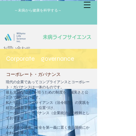
病から健康を科学する～
未病ライフサイエンス
​お問い合わせ
​Corporate governance
​コーポレート・ガバナンス
現代の企業であってコンプライアンスとコーポレー
ト・ガバナンスは一体のものです。
最も大切な“信頼”を培うための制度を、誠実さと公
正さで築いています。
私たちは、コンプライアンス（法令順守）の実践を
経営の最重要事項と位置づけ、
コーポレート・ガバナンス（企業統治）の根幹とし
ております。
人の生命や健康、安全を第一義に置く食品開発にか
かわる企業として、